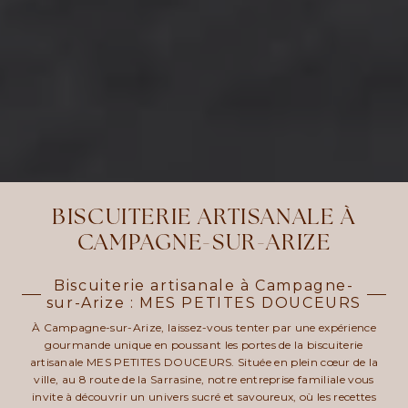
BISCUITERIE ARTISANALE À
CAMPAGNE-SUR-ARIZE
Biscuiterie artisanale à Campagne-
sur-Arize : MES PETITES DOUCEURS
À Campagne-sur-Arize, laissez-vous tenter par une expérience
gourmande unique en poussant les portes de la biscuiterie
artisanale MES PETITES DOUCEURS. Située en plein cœur de la
ville, au 8 route de la Sarrasine, notre entreprise familiale vous
invite à découvrir un univers sucré et savoureux, où les recettes