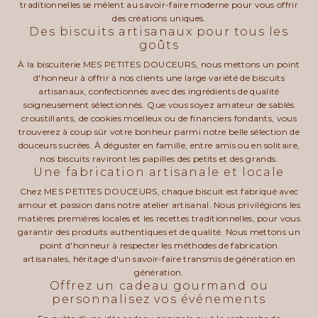
traditionnelles se mêlent au savoir-faire moderne pour vous offrir
des créations uniques.
Des biscuits artisanaux pour tous les
goûts
À la biscuiterie MES PETITES DOUCEURS, nous mettons un point
d'honneur à offrir à nos clients une large variété de biscuits
artisanaux, confectionnés avec des ingrédients de qualité
soigneusement sélectionnés. Que vous soyez amateur de sablés
croustillants, de cookies moelleux ou de financiers fondants, vous
trouverez à coup sûr votre bonheur parmi notre belle sélection de
douceurs sucrées. À déguster en famille, entre amis ou en solitaire,
nos biscuits raviront les papilles des petits et des grands.
Une fabrication artisanale et locale
Chez MES PETITES DOUCEURS, chaque biscuit est fabriqué avec
amour et passion dans notre atelier artisanal. Nous privilégions les
matières premières locales et les recettes traditionnelles, pour vous
garantir des produits authentiques et de qualité. Nous mettons un
point d'honneur à respecter les méthodes de fabrication
artisanales, héritage d'un savoir-faire transmis de génération en
génération.
Offrez un cadeau gourmand ou
personnalisez vos événements