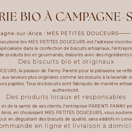
RIE BIO À CAMPAGNE-
mpagne-sur-Arize : MES PETITES DOUCEURS
biscuiterie bio MES PETITES DOUCEURS est l'adresse inconto
Spécialisée dans la confection de biscuits artisanaux, l'entr
 produits bio et gourmands, élaborés avec des ingrédients lo
Des biscuits bio et originaux
EURS, la passion de Fanny Parenti pour la pâtisserie se refl
t aux saveurs plus originales comme les biscuits à la lavande
os papilles. Tous les biscuits sont fabriqués de manière artisa
authenticité.
Des produits locaux et responsables
t de la santé de ses clients, l'entreprise PARENTI FANNY priv
ale. Ainsi, en choisissant MES PETITES DOUCEURS, vous sout
tout en dégustant des biscuits de qualité, sans additifs ni cons
ommande en ligne et livraison à domici